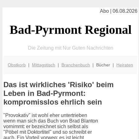
Abo | 06.08.2026
Bad-Pyrmont Regional
Die Zeitung mit Nur Guten Nachrichten
Obstkorb
|
Mittagstisch
|
Branchenbuch
| Bücher |
Heiraten
Das ist wirkliches 'Risiko' beim
Leben in Bad-Pyrmont:
kompromisslos ehrlich sein
"Provokativ" ist wohl eher untertrieben
wenn man sich das Buch von Brad Blanton
vornimmt: er bezeichnet sich selbst als
"Pöbel mit Doktortitel" und so schreibt er
auch. Ein Vorteil vorweg: es ist leicht