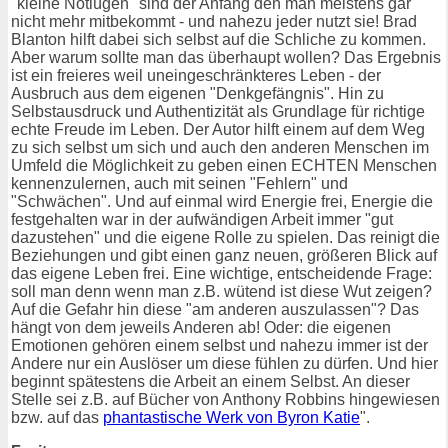
"kleine Notlügen" sind der Anfang den man meistens gar
nicht mehr mitbekommt - und nahezu jeder nutzt sie! Brad
Blanton hilft dabei sich selbst auf die Schliche zu kommen.
Aber warum sollte man das überhaupt wollen? Das Ergebnis
ist ein freieres weil uneingeschränkteres Leben - der
Ausbruch aus dem eigenen "Denkgefängnis". Hin zu
Selbstausdruck und Authentizität als Grundlage für richtige
echte Freude im Leben. Der Autor hilft einem auf dem Weg
zu sich selbst um sich und auch den anderen Menschen im
Umfeld die Möglichkeit zu geben einen ECHTEN Menschen
kennenzulernen, auch mit seinen "Fehlern" und
"Schwächen". Und auf einmal wird Energie frei, Energie die
festgehalten war in der aufwändigen Arbeit immer "gut
dazustehen" und die eigene Rolle zu spielen. Das reinigt die
Beziehungen und gibt einen ganz neuen, größeren Blick auf
das eigene Leben frei. Eine wichtige, entscheidende Frage:
soll man denn wenn man z.B. wütend ist diese Wut zeigen?
Auf die Gefahr hin diese "am anderen auszulassen"? Das
hängt von dem jeweils Anderen ab! Oder: die eigenen
Emotionen gehören einem selbst und nahezu immer ist der
Andere nur ein Auslöser um diese fühlen zu dürfen. Und hier
beginnt spätestens die Arbeit an einem Selbst. An dieser
Stelle sei z.B. auf Bücher von Anthony Robbins hingewiesen
bzw. auf das
phantastische Werk von Byron Katie
".