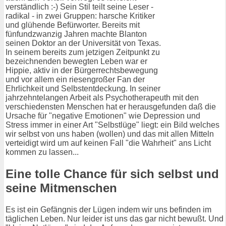
verständlich :-) Sein Stil teilt seine Leser -
radikal - in zwei Gruppen: harsche Kritiker
und glühende Befürworter. Bereits mit
fünfundzwanzig Jahren machte Blanton
seinen Doktor an der Universität von Texas.
In seinem bereits zum jetzigen Zeitpunkt zu
bezeichnenden bewegten Leben war er
Hippie, aktiv in der Bürgerrechtsbewegung
und vor allem ein riesengroßer Fan der
Ehrlichkeit und Selbstentdeckung. In seiner
jahrzehntelangen Arbeit als Psychotherapeuth mit den
verschiedensten Menschen hat er herausgefunden daß die
Ursache für "negative Emotionen" wie Depression und
Stress immer in einer Art "Selbstlüge" liegt: ein Bild welches
wir selbst von uns haben (wollen) und das mit allen Mitteln
verteidigt wird um auf keinen Fall "die Wahrheit" ans Licht
kommen zu lassen...
Eine tolle Chance für sich selbst und
seine Mitmenschen
Es ist ein Gefängnis der Lügen indem wir uns befinden im
täglichen Leben. Nur leider ist uns das gar nicht bewußt. Und